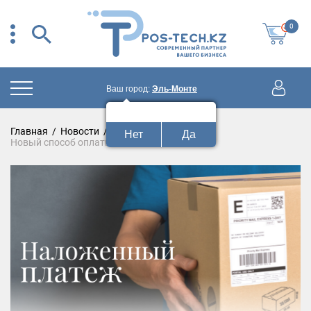
0
Ваш город:
Эль-Монте
Ваш город:
Эль-Монте?
Главная
/
Новости
/
Нет
Да
Новый способ оплаты: наложенный платеж