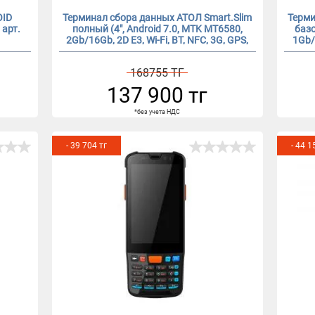
OID
Терминал сбора данных АТОЛ Smart.Slim
Терми
 арт.
полный (4", Android 7.0, MTK MT6580,
базо
2Gb/16Gb, 2D E3, Wi-Fi, BT, NFC, 3G, GPS,
1Gb/8
Camera, БП, IP65, 4000 mАh)
168755 ТГ
137 900 тг
*без учета НДС
- 39 704 тг
- 44 1