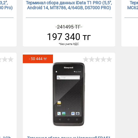
,2",
Терминал сбора данных iData T1 PRO (5,5",
Тер
00 Pro)
Android 14, MT8786, 4/64GB, DS7000 PRO)
MC62
241495 ТГ
197 340 тг
*без учета НДС
- 50 444 тг