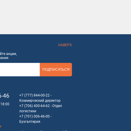
зировать стоимость устройства.
в, которые отлично показали
 обращайтесь в наш магазин и
НАВЕРХ
те акции,
жения
ПОДПИСАТЬСЯ
6-46
+7 (777) 844-00-22
-
Коммерческий директор
 18:00
+7 (706) 400-64-62
- Отдел
логистики
+7 (701) 006-46-00
-
Бухгалтерия