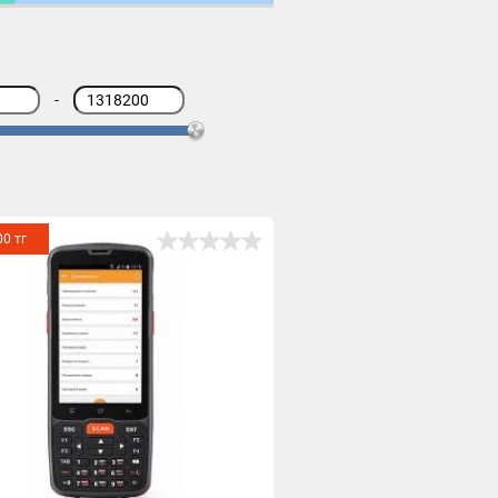
-
00 тг