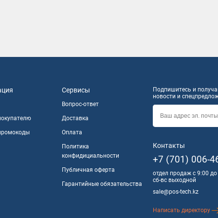
ние по адресу.
о с заводами-производителями ТСД позволяет нам миними
ы регулярно добавляем в раздел новинки от разработчико
оборудование для автоматизации бизнес-процессов? Тогда
ация
Сервисы
Подпишитесь и получай
новости и спецпредло
Вопрос-ответ
покупателю
Доставка
 промокоды
Оплата
Контакты
Политика
конфидициальности
+7 (701) 006-4
Публичная оферта
отдел продаж с 9:00 до
сб-вс выходной
Гарантийные обязательства
sale@pos-tech.kz
Написать директору