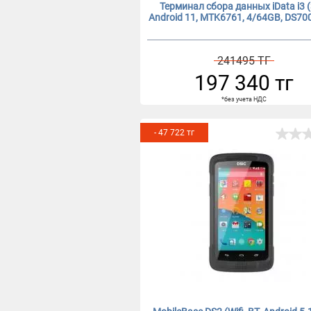
Терминал сбора данных iData i3 (3
Android 11, MTK6761, 4/64GB, DS70
241495 ТГ
197 340 тг
*без учета НДС
- 47 722 тг