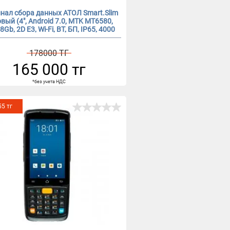
нал сбора данных АТОЛ Smart.Slim
вый (4", Android 7.0, MTK MT6580,
Gb, 2D E3, Wi-Fi, BT, БП, IP65, 4000
mАh)
178000 ТГ
165 000 тг
*без учета НДС
55 тг