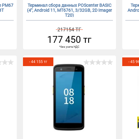
le PM67
Терминал сбора данных POScenter BASIC
Тер
BT
(4", Android 11, MT6761, 3/32GB, 2D Imager
Andro
T20)
217154 ТГ
177 450 тг
*без учета НДС
- 44 155 тг
- 45 9