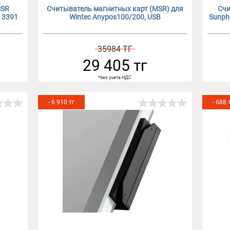
MSR
Cчитыватель магнитных карт (MSR) для
Счи
. 3391
Wintec Anypos100/200, USB
Sunph
35984 ТГ
29 405 тг
*без учета НДС
- 6 910 тг
- 688 