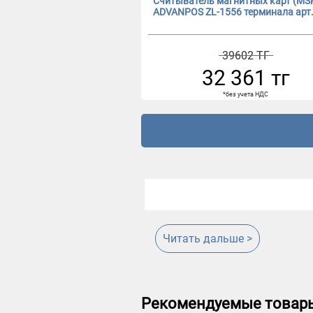
Считыватель магнитных карт (MS
ADVANPOS ZL-1556 терминала арт.
39602 ТГ
32 361 тг
*без учета НДС
Читать дальше >
Рекомендуемые товар