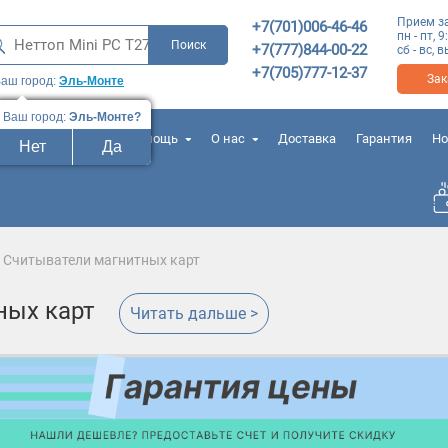
Прием з
+7(701)006-46-46
пн - пт, 9
+7(777)844-00-22
сб - вс,
+7(705)777-12-37
Зак
аш город:
Эль-Монте
Ваш город:
Эль-Монте?
лезные контакты
Помощь
О нас
Доставка
Гарантия
Но
Нет
Да
Считыватели магнитных карт
ных карт
Читать дальше >