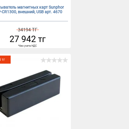
ыватель магнитных карт Sunphor
-CR1300, внешний, USB арт. 4670
34194 ТГ
27 942 тг
*без учета НДС
4 тг