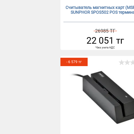
Считыватель магнитных карт (MS
SUNPHOR SPOS502 POS термин
26985 ТГ
22 051 тг
*без учета НДС
- 6 579 тг