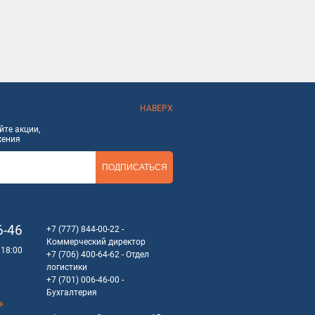
еняются и для точек торговли,
но найдете и сможете
х на рынке и доступна каждому
азине невероятно просто. Для
НАВЕРХ
 с вами для уточнения деталей
те акции,
жения
ПОДПИСАТЬСЯ
6-46
+7 (777) 844-00-22
-
Коммерческий директор
 18:00
+7 (706) 400-64-62
- Отдел
логистики
+7 (701) 006-46-00
-
Бухгалтерия