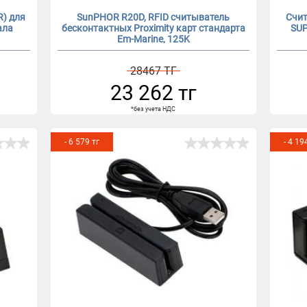
R) для
SunPHOR R20D, RFID считыватель
Счит
ала
бесконтактных Proximity карт стандарта
SUP
Em-Marine, 125K
28467 ТГ
23 262 тг
*без учета НДС
- 6 579 тг
- 4 19