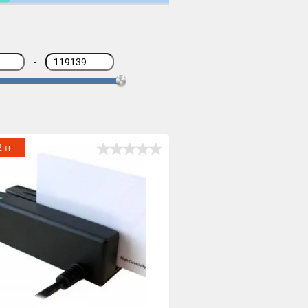
-
2 тг