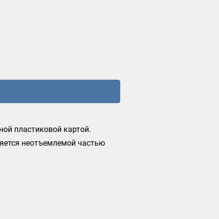
ной пластиковой картой.
ляется неотъемлемой частью
считывания информации с
ожно максимально быстро
начислить бонусы и т.д.
оятно много. Если Вы хотите
 интернет-магазин.