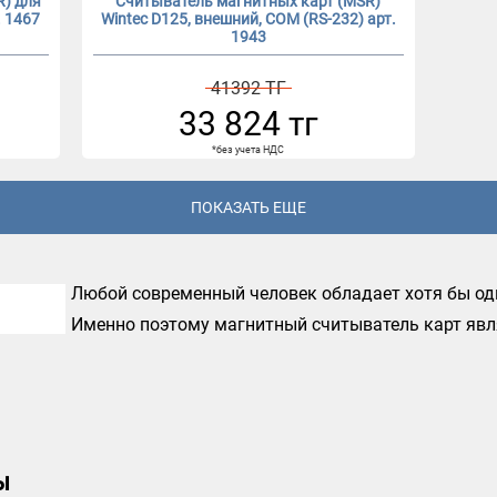
R) для
Считыватель магнитных карт (MSR)
 1467
Wintec D125, внешний, COM (RS-232) арт.
1943
41392 ТГ
33 824 тг
*без учета НДС
ПОКАЗАТЬ ЕЩЕ
Любой современный человек обладает хотя бы од
Именно поэтому магнитный считыватель карт яв
многих компаний в самых разных сферах. Путем 
помощью магнитной полосы пластиковых карт м
идентифицировать покупателя, оплатить покупку, 
Возможностей применения такой технологии невер
ы
купить такое оборудование, то обращайтесь в наш