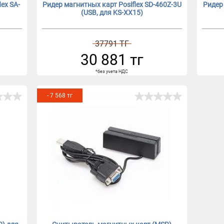
ex SA-
Ридер магнитных карт Posiflex SD-460Z-3U
Ридер
(USB, для KS-XX15)
37791 ТГ
30 881 тг
*без учета НДС
- 7 568 тг