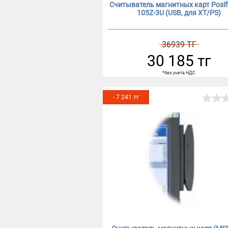
Считыватель магнитных карт Posifl
105Z-3U (USB, для XT/PS)
36939 ТГ
30 185 тг
*без учета НДС
- 7 241 тг