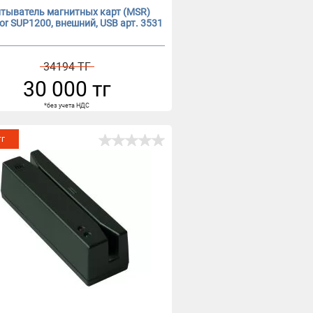
тыватель магнитных карт (MSR)
or SUP1200, внешний, USB арт. 3531
34194 ТГ
30 000 тг
*без учета НДС
тг