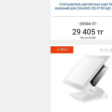
Считыватель магнитных карт 
внешний для Zonerich ZQ-9150 арт
35984 ТГ
29 405 тг
*без учета НДС
- 6 754 тг