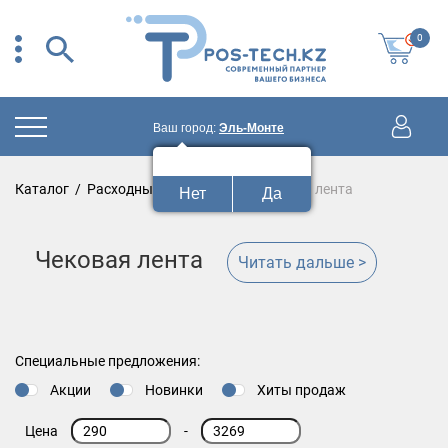
0
Ваш город:
Эль-Монте
Ваш город:
Эль-Монте?
Каталог
/
Расходные материалы
/
Чековая лента
Нет
Да
Чековая лента
Читать дальше >
Специальные предложения:
Акции
Новинки
Хиты продаж
Цена
-