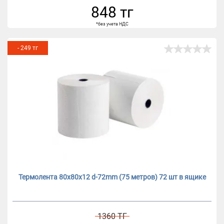
848 тг
*без учета НДС
- 249 тг
Термолента 80х80х12 d-72mm (75 метров) 72 шт в ящике
1360 ТГ