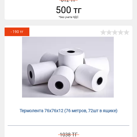
612 ТГ
500 тг
*без учета НДС
- 190 тг
Термолента 76х76х12 (76 метров, 72шт в ящике)
1038 ТГ