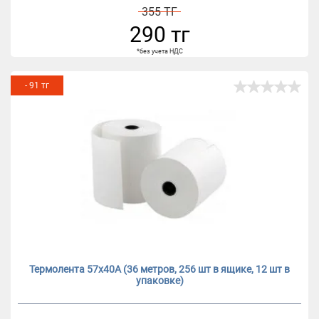
355 ТГ
290 тг
*без учета НДС
- 91 тг
Термолента 57х40А (36 метров, 256 шт в ящике, 12 шт в
упаковке)