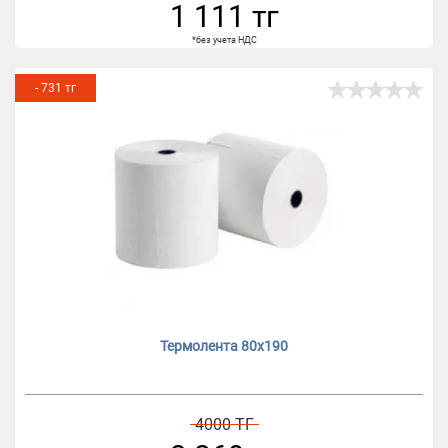
1 111 тг
*без учета НДС
- 731 тг
Термолента 80х190
4000 ТГ