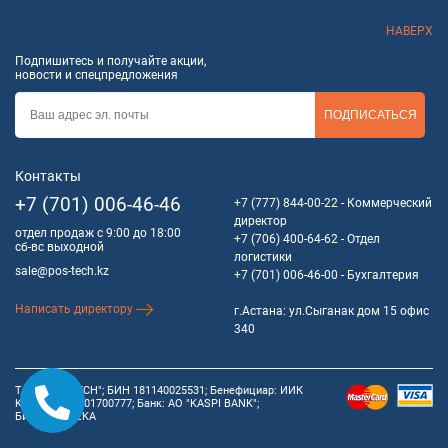
НАВЕРХ
Подпишитесь и получайте акции,
новости и спецпредложения
ПОДПИСАТЬСЯ
Контакты
+7 (701) 006-46-46
+7 (777) 844-00-22
- Коммерческий
директор
отдел продаж с 9:00 до 18:00
+7 (706) 400-64-62
- Отдел
сб-вс выходной
логистики
sale@pos-tech.kz
+7 (701) 006-46-00
- Бухгалтерия
Написать директору
г.Астана: ул.Сыганак дом 15 офис
340
ТОО "POS-TECH"; БИН 181140025531; Бенефициар: ИИК
KZ84722S00001700777; Банк: АО "KASPI BANK";
БИК:CASPKZKA