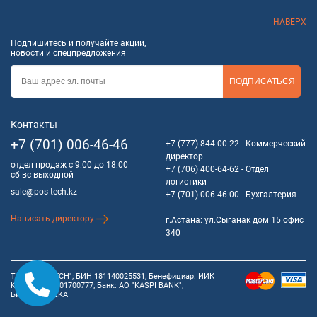
НАВЕРХ
Подпишитесь и получайте акции,
новости и спецпредложения
ПОДПИСАТЬСЯ
Контакты
+7 (701) 006-46-46
+7 (777) 844-00-22
- Коммерческий
директор
отдел продаж с 9:00 до 18:00
+7 (706) 400-64-62
- Отдел
сб-вс выходной
логистики
sale@pos-tech.kz
+7 (701) 006-46-00
- Бухгалтерия
Написать директору
г.Астана: ул.Сыганак дом 15 офис
340
ТОО "POS-TECH"; БИН 181140025531; Бенефициар: ИИК
KZ84722S00001700777; Банк: АО "KASPI BANK";
БИК:CASPKZKA