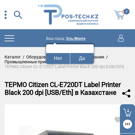
0
Ваш город:
Эль-Монте
Ваш город:
Эль-Монте?
Каталог
/
Оборудование для штрих-кодирования
/
Нет
Да
Промышленные принтеры этикеток
/
ТЕРМО Citizen CL-E720DT Label Printer Black 200 dpi [USB/Eth]
ТЕРМО Citizen CL-E720DT Label Printer
Black 200 dpi [USB/Eth] в Казахстане
285