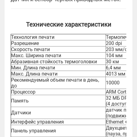
Технические характеристики
Технология печати
Термопечать
Разрешение
200 dpi
Скорость печати
203 мм/сек
Макс. Ширина печати
104 мм
Абразивная стойкость термоголовки
30 км
Мин. Длина печати
6,4 мм
Макс. Длина печати
4013 мм
Рекомендуемый объем печати в день,
10000
до
Процессор
ARM Cortex-A
32 МБ DRAM (
Память
(4 доступно 
датчик прозр
Датчики
(подвижный)
Интерфейс управления
Ethernet + USB
Двухцветный
Панель управления
(пауза, прок