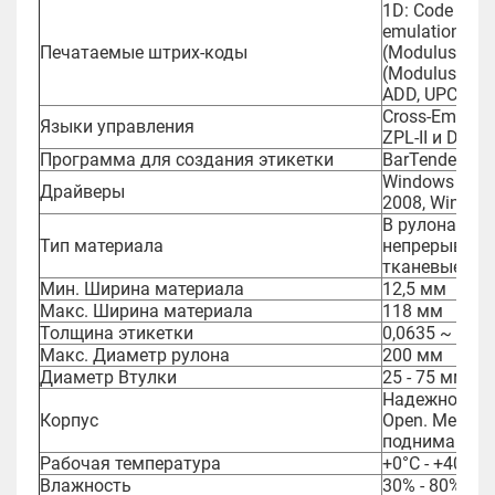
1D: Code 3 of
emulation), EA
Печатаемые штрих-коды
(Modulus 43-us
(Modulus10-us
ADD, UPC 5
Cross-Emulat
Языки управления
ZPL-II и Data
Программа для создания этикетки
BarTender
Windows 10, W
Драйверы
2008, Windows
В рулонах, о
Тип материала
непрерывная,
тканевые эти
Мин. Ширина материала
12,5 мм
Макс. Ширина материала
118 мм
Толщина этикетки
0,0635 ~ 0,2
Макс. Диаметр рулона
200 мм
Диаметр Втулки
25 - 75 мм
Надежно и м
Корпус
Open. Металл
поднимающей
Рабочая температура
+0°C - +40°C
Влажность
30% - 80% (бе