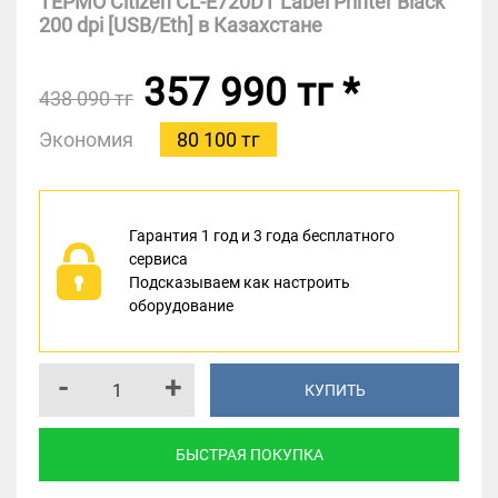
ТЕРМО Citizen CL-E720DT Label Printer Black
200 dpi [USB/Eth] в Казахстане
357 990 тг
*
438 090 тг
Экономия
80 100 тг
Гарантия 1 год и 3 года бесплатного
сервиса
Подсказываем как настроить
оборудование
-
+
КУПИТЬ
БЫСТРАЯ ПОКУПКА