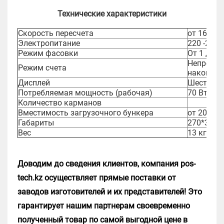
Технические характеристики
Скорость пересчета
от 1600 
Электропитание
220 -242 
Режим фасовки
От 1 до 
Непрерыв
Режим счета
накоплен
Дисплей
Шестизна
Потребляемая мощность (рабочая)
70 Вт
Количество карманов
Вместимость загрузочного бункера
от 2000 
Габариты
270*362*
Вес
13 кг
Доводим до сведения клиентов, компания pos-
tech.kz осуществляет прямые поставки от
заводов изготовителей и их представителей! Это
гарантирует нашим партнерам своевременно
полученный товар по самой выгодной цене в