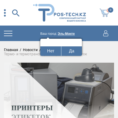
0
Ваш город:
Эль-Монте
Ваш город:
Эль-Монте?
Главная
/
Новости
/
Нет
Да
Термо- и термотрансферные принтеры этикеток