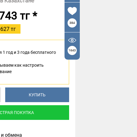
в Казахстане
743 тг
*
384
 627 тг
1643
 1 год и 3 года бесплатного
ываем как настроить
вание
КУПИТЬ
СТРАЯ ПОКУПКА
 и обмена