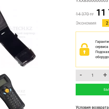
YXX8300000003 
11 
14 370 тг
Экономия
2
Гарантия
сервиса
Подсказ
оборудо
-
+
БЫ
Условия возврата