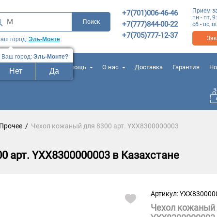
Прием з
+7(701)006-46-46
пн - пт, 9
+7(777)844-00-22
сб - вс,
+7(705)777-12-37
Зак
аш город:
Эль-Монте
Ваш город:
Эль-Монте?
лезные контакты
Помощь
О нас
Доставка
Гарантия
Но
Нет
Да
Прочее
/
Чехол кожаный для 8300 арт. YXX8300000003
0 арт. YXX8300000003 в Казахстане
Артикул: YXX830000
Чехол кожаный 