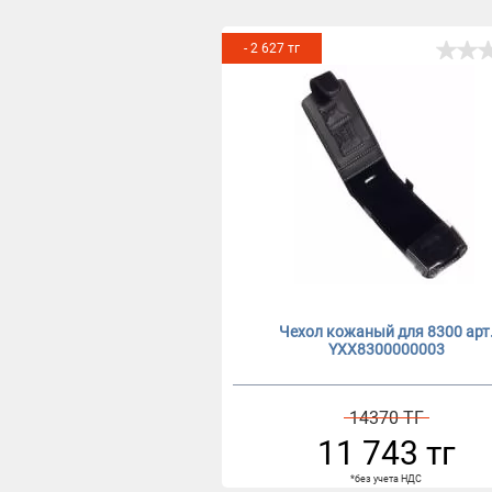
- 2 627 тг
Чехол кожаный для 8300 арт
YXX8300000003
14370 ТГ
11 743 тг
*без учета НДС