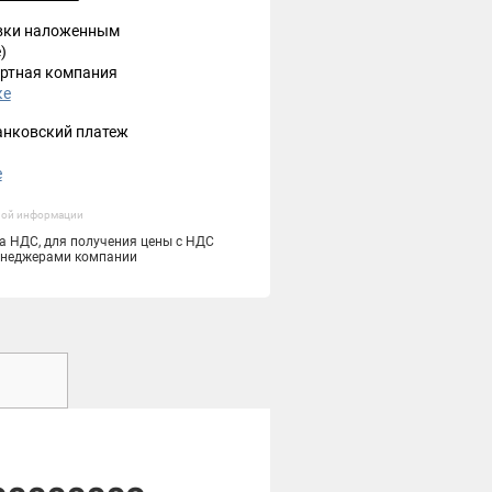
вки наложенным
)
ртная компания
ке
анковский платеж
е
ной информации
та НДС, для получения цены с НДС
менеджерами компании