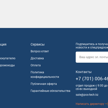
ация
Сервисы
Подпишитесь и получай
новости и спецпредло
Вопрос-ответ
покупателю
Доставка
 промокоды
Оплата
Контакты
Политика
конфидициальности
+7 (701) 006-4
Публичная оферта
отдел продаж с 9:00 до
сб-вс выходной
Гарантийные обязательства
sale@pos-tech.kz
Написать директору