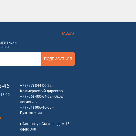
НАВЕРХ
те акции,
жения
ПОДПИСАТЬСЯ
6-46
+7 (777) 844-00-22
-
Коммерческий директор
 18:00
+7 (706) 400-64-62
- Отдел
логистики
+7 (701) 006-46-00
-
Бухгалтерия
г.Астана: ул.Сыганак дом 15
офис 340