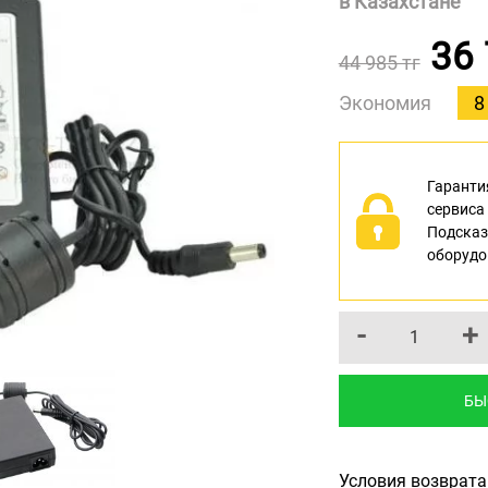
в Казахстане
36 
44 985 тг
Экономия
8
Гарантия
сервиса
Подсказ
оборудо
-
+
БЫ
Условия возврата