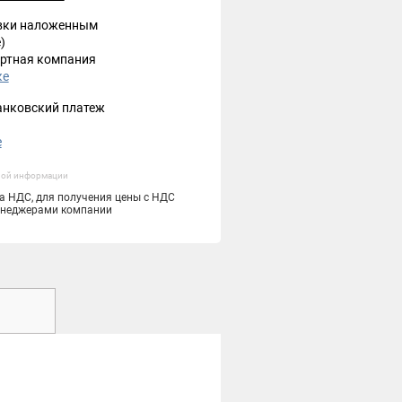
вки наложенным
)
ртная компания
ке
анковский платеж
е
ной информации
та НДС, для получения цены с НДС
менеджерами компании