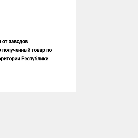
 от заводов
о полученный товар по
ерритории Республики