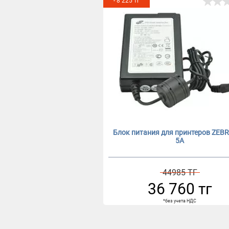
- 8 225 тг
Блок питания для принтеров ZEBR
5A
44985 ТГ
36 760 тг
*без учета НДС