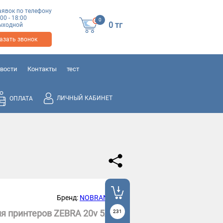
аявок по телефону
:00 - 18:00
0
0
тг
 выходной
азать звонок
вости
Контакты
тест
ЛИЧНЫЙ КАБИНЕТ
ОПЛАТА
Бренд:
NOBRAND
ля принтеров ZEBRA 20v 5A
231