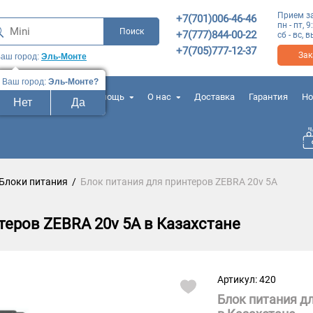
Прием з
+7(701)006-46-46
пн - пт, 9
+7(777)844-00-22
сб - вс,
+7(705)777-12-37
Зак
аш город:
Эль-Монте
Ваш город:
Эль-Монте?
лезные контакты
Помощь
О нас
Доставка
Гарантия
Но
Нет
Да
Блоки питания
/
Блок питания для принтеров ZEBRA 20v 5A
теров ZEBRA 20v 5A в Казахстане
Артикул: 420
Блок питания д