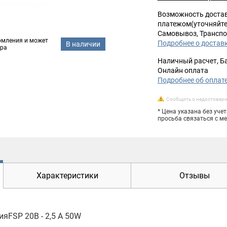
Возможность доста
платежом(уточняйте
Самовывоз, Транспо
омления и может
Подробнее о достав
В наличии
ара
Наличный расчет, Б
Онлайн оплата
Подробнее об оплат
Сообщить о недостовер
* Цена указана без уче
просьба связаться с 
Характеристики
Отзывы
яFSP 20В - 2,5 A 50W