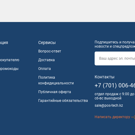
ация
Сервисы
Подпишитесь и получай
новости и спецпредло
Вопрос-ответ
покупателю
Доставка
 промокоды
Оплата
Контакты
Политика
конфидициальности
+7 (701) 006-4
Публичная оферта
отдел продаж с 9:00 до
сб-вс выходной
Гарантийные обязательства
sale@pos-tech.kz
Написать директору